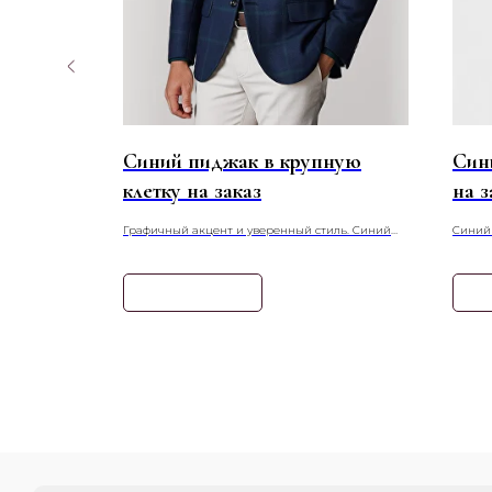
ом
Синий пиджак в крупную
Син
клетку на заказ
на з
 гамме.
Графичный акцент и уверенный стиль. Синий
Синий 
четает в себе
пиджак в крупную клетку — это смелое цветовое
— это
радиционного
и фактурное решение для создания
элеган
 образа.
запоминающихся деловых и повседневных
шерстя
Узнать подробнее
Уз
образов.
предла
макси
создан
сочета
рубашк
неформ