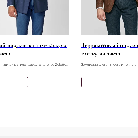
ий пиджак в стиле кэжуал
Терракотовый пиджа
аказ
клетку на заказ
пиджак в стиле кэжуал от ателье Zoletto
Землистая элегантность и теплота
 воплощение непринужденной
палитры. Терракотовый пиджак в к
тности. Сшитый на заказ из мягких
выразительный элемент гардероб
ных тканей, хлопка или льна, он
образу глубину и характер.
нать подробнее
Узнать подробнее
гает расслабленный силуэт и
мальный комфорт. Идеальный выбор для
ия умных повседневных образов, он легко
ется с джинсами, футболками и
ами, даря уверенность в любой
альной обстановке.