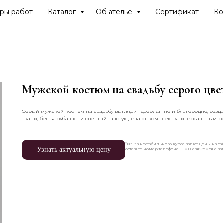
ры работ
Каталог
Об ателье
Сертификат
Ко
Мужской костюм на свадьбу серого цве
Серый мужской костюм на свадьбу выглядит сдержанно и благородно, созд
ткани, белая рубашка и светлый галстук делают комплект универсальным 
*Из-за нестабильного курса валют цены на сай
Узнать актуальную цену
оставьте номер телефона — мы свяжемся с в