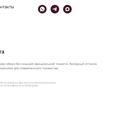
нтакты
та
авая образ без лишней официальной тяжести. Холодный оттенок
решением для современного торжества.
те не указаны. Для точного расчета стоимости
ами по телефону или WhatsApp.