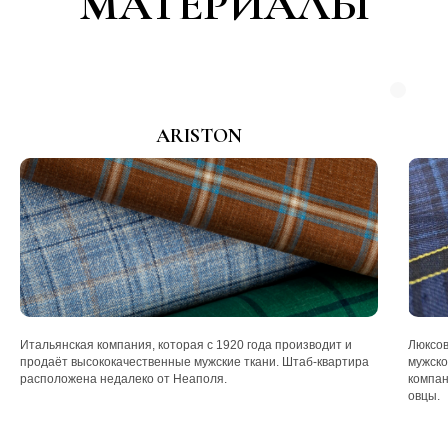
МАТЕРИАЛЫ
ARISTON
Итальянская компания, которая с 1920 года производит и
Люксов
продаёт высококачественные мужские ткани. Штаб-квартира
мужско
расположена недалеко от Неаполя.
компан
овцы.