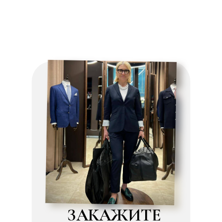
Костюм
Пиджак
Смокинг
Пальто
Брюки
Сорочки
Каталог
Контакты
Блог
О нас
MTM
Bespoke
Мужской гардероб
Ткани для пошива одежды
Подарочный сертификат
Политика конфиденциальности
ИП Поличко Дмитрий Олегович
Публичная оферта
4,9
ЗАКАЖИТЕ