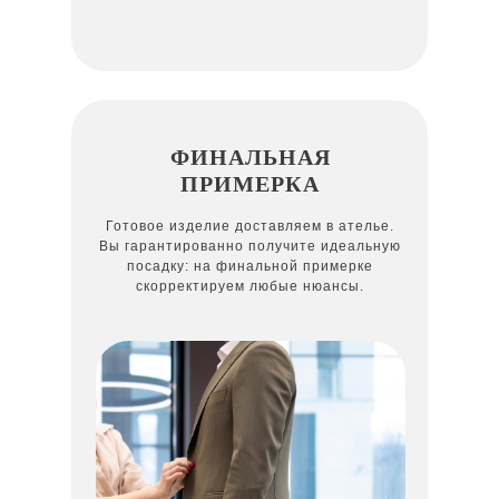
ФИНАЛЬНАЯ
ПРИМЕРКА
Готовое изделие доставляем в ателье.
Вы гарантированно получите идеальную
посадку: на финальной примерке
скорректируем любые нюансы.
СМОКИНГ
КОСТЮМ-ДВОЙКА
ДЖИНСЫ
КОСТЮМ-ТРОЙКА
ДВУБОРТНЫЙ ПИДЖАК
СМОКИНГ ЧЕРНЫЙ
ПАРНЫЙ ОБРАЗ
ДВУБОРТНЫЙ КОСТЮМ
КОСТЮМ-ТРОЙКА
БУШЛАТ