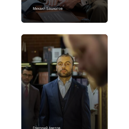
Мужской гардероб
Михаил Башкатов
Ткани для пошива одежды
Подарочный сертификат
Политика конфиденциальности
ИП Поличко Дмитрий Олегович
Публичная оферта
4,9
Григорий Аветов