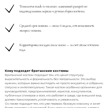
Технология made to measure: машинный раскрой по
индивидуальным меркам и ручная сборка костюма.
Средний срок пошива — около 6 недель, есть возможность
экспресс-пошива.
Корректировка посадки после носки — за счет ателье в течение
года.
Кому подходят британские костюмы
Британский костюм подходит тем, кто ценит структуру,
выразительность и формальность без театральности. Это выбор
мужчин, которым важно выглядеть не просто аккуратно, а собранно,
статусно и интеллектуально. Такой костюм особенно органичен для
руководителей, предпринимателей, юристов, консультантов,
публичных спикеров и всех, кто работает в среде, где внешний вид
должен транслировать устойчивость и уверенность.
Он также подходит тем, кто уже перерос базовую классику и хочет
более характерный гардероб. Если итальянская мягкость кажется