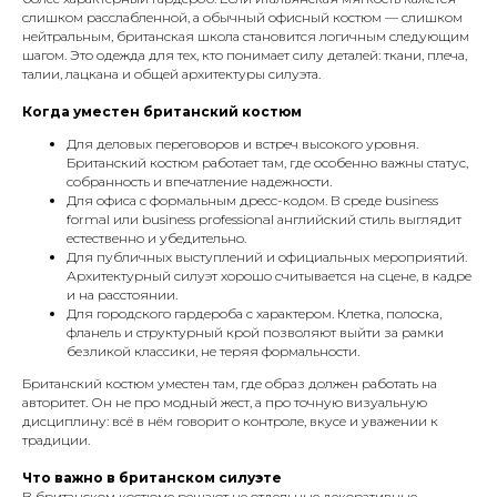
слишком расслабленной, а обычный офисный костюм — слишком
нейтральным, британская школа становится логичным следующим
шагом. Это одежда для тех, кто понимает силу деталей: ткани, плеча,
талии, лацкана и общей архитектуры силуэта.
Когда уместен британский костюм
Для деловых переговоров и встреч высокого уровня.
Британский костюм работает там, где особенно важны статус,
собранность и впечатление надежности.
Для офиса с формальным дресс-кодом. В среде business
formal или business professional английский стиль выглядит
естественно и убедительно.
Для публичных выступлений и официальных мероприятий.
Архитектурный силуэт хорошо считывается на сцене, в кадре
и на расстоянии.
Для городского гардероба с характером. Клетка, полоска,
фланель и структурный крой позволяют выйти за рамки
безликой классики, не теряя формальности.
Британский костюм уместен там, где образ должен работать на
авторитет. Он не про модный жест, а про точную визуальную
дисциплину: всё в нём говорит о контроле, вкусе и уважении к
традиции.
Что важно в британском силуэте
В британском костюме решают не отдельные декоративные