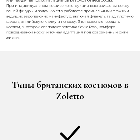
или неудачная ширина лацканов разрушают весь образ.
При индивидуальном пошиве конструкция выстраивается вокруг
вашей фигуры и задач. Zoletto работает с премиальными тканями
ведущих европейских мануфактур, включая фланель, твид, плотную
шерсть, английскую клетку и полоску. Это позволяет создать
костюм, в котором совпадают эстетика Savile Row, комфорт
повседневной носки и точная адаптация под современный ритм
жизни.
Типы британских костюмов в
Zoletto