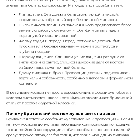
элементы, а баланс конструкции. Мы отдельно прорабатываем:
Линию плеч. Она должна быть структурной и чистой,
формировать собранный верх без лишней мягкости.
Выраженность талии. Британская школа предполагает более
заметную работу с силуэтом, чтобы фигура выглядела
подтянутой и организованной.
Форму груди и переда. Перед костюма не должен быть
плоским или бесхарактерным — важна архитектура и
глубина посадки.
Ширину лацканов. Слишком узкие лацканы разрушают
английский характер, слишком широкие делают костюм
избыточным; важен точный баланс.
Длину пиджака и брюк. Пропорции должны подчеркивать
вертикаль и собранность, особенно в деловом и формальном
контексте.
В результате костюм не просто хорошо сидит, а формирует образ, в
котором считывается школа кроя. Именно это отличает британский
стиль от просто аккуратной классики.
Почему британский костюм лучше шить на заказ
Британская эстетика особенно чувствительна к пропорциям. Если в
мягком костюме допустимы небольшие компромиссы по посадке,
то в английской конструкции любая ошибка становится заметной
сразу: перекос плеча, слабая талия, неправильная длина пиджака