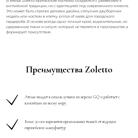
В ателье Zoletto британские костюмы создаются с уважением к
английской традиции, но с адаптацией под современного клиента.
Это может быть строгая деловая двойка, статусная двубортная
модель или костюм в клетку prince of wales для городского
гардероба. В основе всегда одно: точный крой, выразительные, но
сдержанные ткани и силуэт, который не теряется в пространстве, а
формирует присутствие.
Преимущества Zoletto
Ателье входит в список лучших по версии GQ и работает с
клиентами по всему миру.
Более 30 000 вариантов премиальных тканей от ведущих
европейских мануфактур