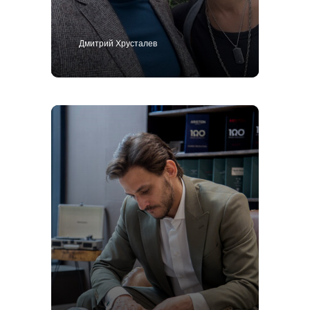
Дмитрий Хрусталев
+7 495 414-25-57
Позвоните мне
Костюм
Пиджак
Смокинг
Пальто
Брюки
Сорочки
Каталог
Контакты
Блог
О нас
MTM
Bespoke