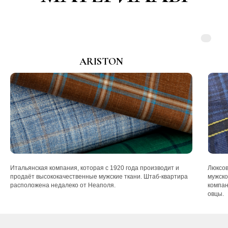
ARISTON
Итальянская компания, которая с 1920 года производит и
Люксов
продаёт высококачественные мужские ткани. Штаб-квартира
мужско
расположена недалеко от Неаполя.
компан
овцы.