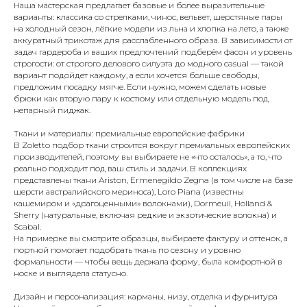
Наша мастерская предлагает базовые и более выразительные
варианты: классика со стрелками, чинос, вельвет, шерстяные пары
на холодный сезон, лёгкие модели из льна и хлопка на лето, а также
аккуратный трикотаж для расслабленного образа. В зависимости от
задач гардероба и ваших предпочтений подберём фасон и уровень
строгости: от строгого делового силуэта до модного casual — такой
вариант подойдет каждому, а если хочется больше свободы,
предложим посадку мягче. Если нужно, можем сделать новые
брюки как вторую пару к костюму или отдельную модель под
непарный пиджак.
Ткани и материалы: премиальные европейские фабрики
В Zoletto подбор ткани строится вокруг премиальных европейских
производителей, поэтому вы выбираете не «что осталось», а то, что
реально подходит под ваш стиль и задачи. В коллекциях
представлены ткани Ariston, Ermenegildo Zegna (в том числе на базе
шерсти австралийского мериноса), Loro Piana (известны
кашемиром и «драгоценными» волокнами), Dormeuil, Holland &
Sherry (натуральные, включая редкие и экзотические волокна) и
Scabal.
На примерке вы смотрите образцы, выбираете фактуру и оттенок, а
портной помогает подобрать ткань по сезону и уровню
формальности — чтобы вещь держала форму, была комфортной в
носке и выглядела статусно.
Дизайн и персонализация: карманы, низу, отделка и фурнитура