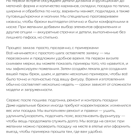
На первой встрече обсуждаем детали дизайна и функционал до
мелочей: форма и количество карманов, складки, посадка по талии,
ширина и обработка по низу, варианты манжет, подкладка, а также
пуговицы/крючки и молнии. Мы специально проговариваем
нюансы, чтобы брюки выглядели отлично и были комфортными в
носке. При желании добавим выбор элементов оформления и
другие опции — аккуратные строчки и детали, выполненные без
лишнего пафоса, но стильно.
Процесс заказа: просто, прозрачно, с примерками
Всё начинается с простого шага: оставляете заявку — мы
перезвоним и предложим удобное время. На первом визите
снимаем мерки, вы можете показать примеры того, что нравится, и
мы зафиксируем пожелания. Затем создаём лекала для создания
вашей пары брюк, шьем, и делаем несколько примерок, чтобы всё
было точно и полностью под вашу фигуру. Время изготовления
обычно составляет несколько недель — сроки зависят от сложности
модели и загруженности.
Сервис после пошива: подгонка, ремонт и контроль посадки
Даже идеальные брюки иногда требуют корректировок: изменился
вес или посадка. Мы выполняем ремонт и правки — ушить,
удлинить/укоротить, подогнать пояс, восстановить фурнитуру —
чтобы вещь продолжала служить долго. Мы всегда на связи: при
желании можно проверить посадку на месте в ателье или оформить
выезд, чтобы примерка прошла там, где вам удобно.