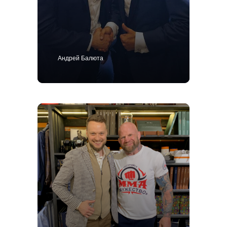
Костюм
Пиджак
Смокинг
Пальто
Брюки
Сорочки
Каталог
Контакты
Блог
О нас
MTM
Bespoke
Андрей Балюта
Мужской гардероб
Ткани для пошива одежды
Подарочный сертификат
Политика конфиденциальности
ИП Поличко Дмитрий Олегович
Публичная оферта
4,9