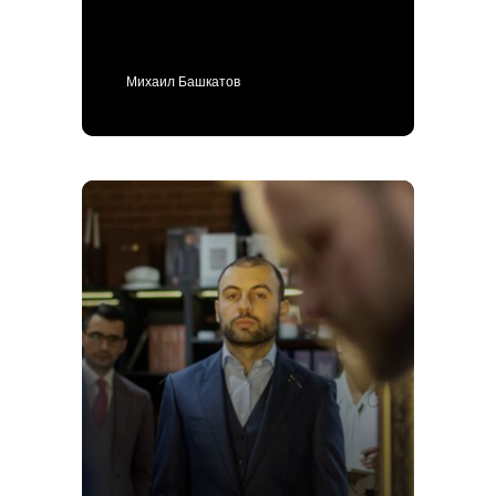
О нас
MTM
Bespoke
Мужской гардероб
Ткани для пошива одежды
Михаил Башкатов
Подарочный сертификат
Политика конфиденциальности
ИП Поличко Дмитрий Олегович
Публичная оферта
4,9