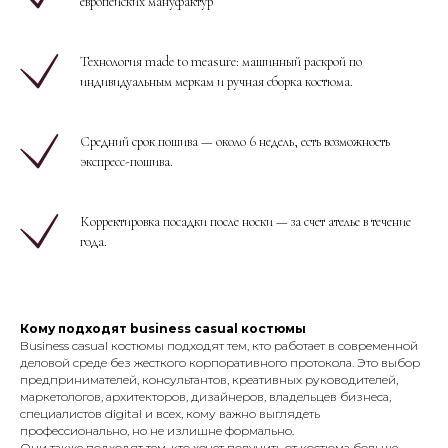
европейских мануфактур
Технология made to measure: машинный раскрой по
индивидуальным меркам и ручная сборка костюма.
Средний срок пошива — около 6 недель, есть возможность
экспресс-пошива.
Корректировка посадки после носки — за счет ателье в течение
года.
Кому подходят business casual костюмы
Business casual костюмы подходят тем, кто работает в современной
деловой среде без жесткого корпоративного протокола. Это выбор
предпринимателей, консультантов, креативных руководителей,
маркетологов, архитекторов, дизайнеров, владельцев бизнеса,
специалистов digital и всех, кому важно выглядеть
профессионально, но не излишне формально.
Они также подходят тем, кто хочет получить от костюма больше