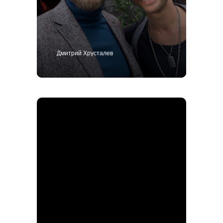
Дмитрий Хрусталев
+7 495 414-25-57
Позвоните мне
Костюм
Пиджак
Смокинг
Пальто
Брюки
Сорочки
Каталог
Контакты
Блог