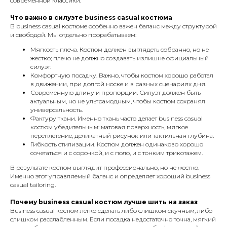
современной классики.
Что важно в силуэте business casual костюма
В business casual костюме особенно важен баланс между структурой
и свободой. Мы отдельно прорабатываем:
Мягкость плеча. Костюм должен выглядеть собранно, но не
жестко; плечо не должно создавать излишне официальный
силуэт.
Комфортную посадку. Важно, чтобы костюм хорошо работал
в движении, при долгой носке и в разных сценариях дня.
Современную длину и пропорции. Силуэт должен быть
актуальным, но не ультрамодным, чтобы костюм сохранял
универсальность.
Фактуру ткани. Именно ткань часто делает business casual
костюм убедительным: матовая поверхность, мягкое
переплетение, деликатный рисунок или тактильная глубина.
Гибкость стилизации. Костюм должен одинаково хорошо
сочетаться и с сорочкой, и с поло, и с тонким трикотажем.
В результате костюм выглядит профессионально, но не жестко.
Именно этот управляемый баланс и определяет хороший business
casual tailoring.
Почему business casual костюм лучше шить на заказ
Business casual костюм легко сделать либо слишком скучным, либо
слишком расслабленным. Если посадка недостаточно точна, мягкий