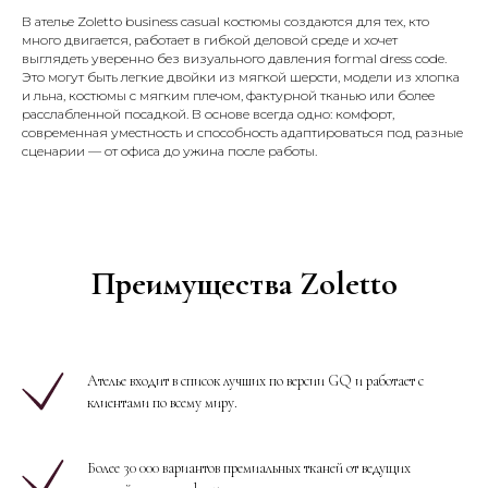
В ателье Zoletto business casual костюмы создаются для тех, кто
много двигается, работает в гибкой деловой среде и хочет
выглядеть уверенно без визуального давления formal dress code.
Это могут быть легкие двойки из мягкой шерсти, модели из хлопка
и льна, костюмы с мягким плечом, фактурной тканью или более
расслабленной посадкой. В основе всегда одно: комфорт,
современная уместность и способность адаптироваться под разные
сценарии — от офиса до ужина после работы.
Преимущества Zoletto
Ателье входит в список лучших по версии GQ и работает с
клиентами по всему миру.
Более 30 000 вариантов премиальных тканей от ведущих