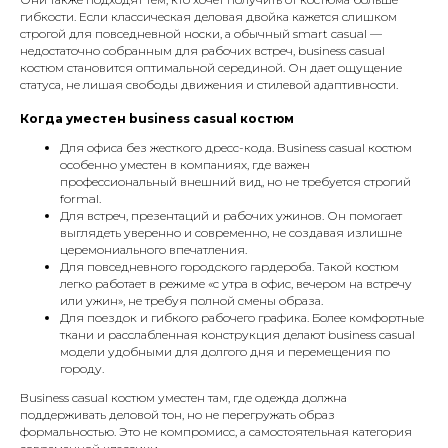
гибкости. Если классическая деловая двойка кажется слишком
строгой для повседневной носки, а обычный smart casual —
недостаточно собранным для рабочих встреч, business casual
костюм становится оптимальной серединой. Он дает ощущение
статуса, не лишая свободы движения и стилевой адаптивности.
Когда уместен business casual костюм
Для офиса без жесткого дресс-кода. Business casual костюм
особенно уместен в компаниях, где важен
профессиональный внешний вид, но не требуется строгий
formal.
Для встреч, презентаций и рабочих ужинов. Он помогает
выглядеть уверенно и современно, не создавая излишне
церемониального впечатления.
Для повседневного городского гардероба. Такой костюм
легко работает в режиме «с утра в офис, вечером на встречу
или ужин», не требуя полной смены образа.
Для поездок и гибкого рабочего графика. Более комфортные
ткани и расслабленная конструкция делают business casual
модели удобными для долгого дня и перемещения по
городу.
Business casual костюм уместен там, где одежда должна
поддерживать деловой тон, но не перегружать образ
формальностью. Это не компромисс, а самостоятельная категория