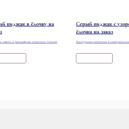
ий пиджак в ёлочку на
Серый пиджак с узор
з
ёлочка на заказ
а цвета и рельефная классика. Синий
Текстурная классика в нейтрально
 с узором «ёлочка» сочетает в себе
Серый пиджак с узором «ёлочка» с
нный оттенок и благородную текстуру,
сдержанность цвета и динамику 
ая сложный и элегантный образ.
принта для сложного и элегантног
нать подробнее
Узнать подробнее