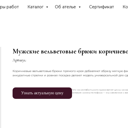
ры работ
Каталог
Об ателье
Сертификат
Ко
Мужские вельветовые брюки коричнево
Артикул:
Коричневые вельветовые брюки прямого кроя добавляют образу мягкую фак
аккуратные стрелки и ровная посадка делают модель универсальной для сд
*Из-за нестабильного курса валют цены на сай
Узнать актуальную цену
оставьте номер телефона — мы свяжемся с в