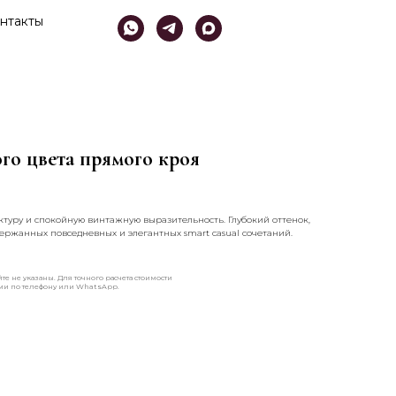
нтакты
го цвета прямого кроя
туру и спокойную винтажную выразительность. Глубокий оттенок,
ержанных повседневных и элегантных smart casual сочетаний.
те не указаны. Для точного расчета стоимости
ами по телефону или WhatsApp.