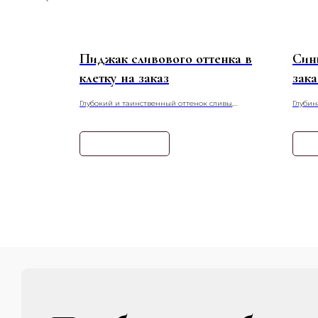
иле
Пиджак сливового оттенка в
Син
клетку на заказ
зака
ателье
Глубокий и таинственный оттенок сливы,
Глубин
вседневную
заключённый в геометрию клетки. Этот пиджак
пиджак
ттенках оливы,
— как плод из ночного сада, сочетающий в себе
насыще
н привносит
сочность цвета и строгость линий.
создав
Узнать подробнее
Уз
кий крой из
беспечивает
ором для
 встреч и
стиле smart