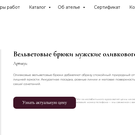
ры работ
Каталог
Об ателье
Сертификат
Ко
Вельветовые брюки мужские оливкового
Артикул:
Оливковые вельветовые брюки добавляют образу спокойный природный отте
лишней яркости. Аккуратная посадка, ровные линии и матовая поверхност
casual сочетаний.
*Из-за нестабильного курса валют цены на сай
Узнать актуальную цену
оставьте номер телефона — мы свяжемся с в