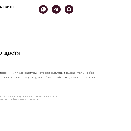
нтакты
 цвета​
нок и мягкую фактуру, которая выглядит выразительно без
ь ткани делают модель удобной основой для сдержанных smart
те не указаны. Для точного расчета стоимости
ами по телефону или WhatsApp.