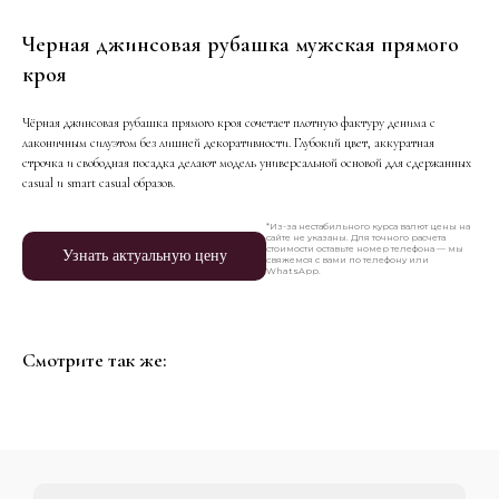
Черная джинсовая рубашка мужская прямого
кроя
Чёрная джинсовая рубашка прямого кроя сочетает плотную фактуру денима с
лаконичным силуэтом без лишней декоративности. Глубокий цвет, аккуратная
строчка и свободная посадка делают модель универсальной основой для сдержанных
casual и smart casual образов.
*Из-за нестабильного курса валют цены на
сайте не указаны. Для точного расчета
стоимости оставьте номер телефона — мы
Узнать актуальную цену
свяжемся с вами по телефону или
WhatsApp.
Смотрите так же: