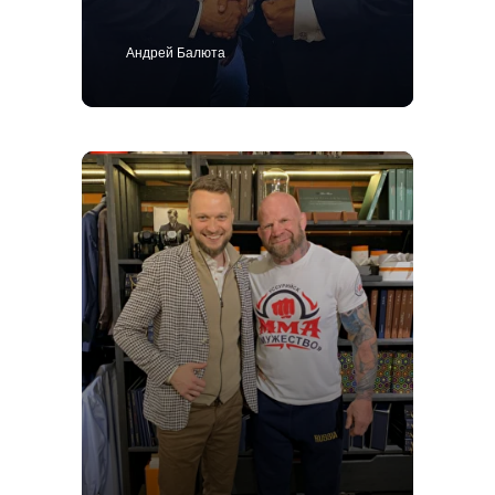
Андрей Балюта
Костюм
Пиджак
Смокинг
Пальто
Брюки
Сорочки
Каталог
Контакты
Блог
О нас
MTM
Bespoke
Мужской гардероб
Ткани для пошива одежды
Подарочный сертификат
Политика конфиденциальности
ИП Поличко Дмитрий Олегович
Публичная оферта
4,9