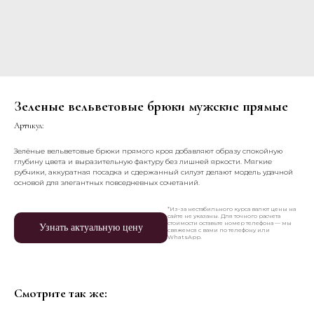
Зеленые вельветовые брюки мужские прямые​
Артикул:
Зелёные вельветовые брюки прямого кроя добавляют образу спокойную
глубину цвета и выразительную фактуру без лишней яркости. Мягкие
рубчики, аккуратная посадка и сдержанный силуэт делают модель удачной
основой для элегантных повседневных сочетаний.
*Из-за нестабильного курса валют цены на
сайте не указаны. Для точного расчета
стоимости оставьте номер телефона — мы
Узнать актуальную цену
свяжемся с вами по телефону или
WhatsApp.
Смотрите так же: