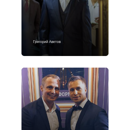
Григорий Аветов
+7 495 414-25-57
Позвоните мне
Костюм
Пиджак
Смокинг
Пальто
Брюки
Сорочки
Каталог
Контакты
Блог
О нас
MTM
Bespoke
Мужской гардероб