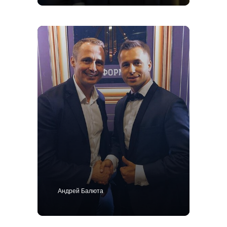
+7 495 414-25-57
Позвоните мне
Костюм
Пиджак
Смокинг
Пальто
Брюки
Сорочки
Каталог
Контакты
Блог
О нас
MTM
Bespoke
Мужской гардероб
Ткани для пошива одежды
Подарочный сертификат
Андрей Балюта
Политика конфиденциальности
ИП Поличко Дмитрий Олегович