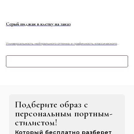
Серый пиджак в клетку на заказ
Си
Универсальность нейтрального оттенка и графичность классического
Син
принта. Серый пиджак в клетку — это баланс сдержанности и стиля для
неп
любого повода.
тка
мак
Узнать подробнее
пов
руб
Подберите образ с
персональным портным-
стилистом!
Который бесплатно разберет