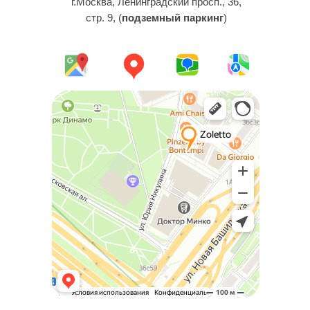
г.Москва, Ленинградский просп., 36,
стр. 9, (
подземный паркинг
)