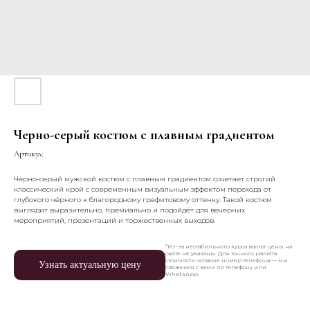
Черно-серый костюм с плавным градиентом
Артикул:
Чёрно-серый мужской костюм с плавным градиентом сочетает строгий
классический крой с современным визуальным эффектом перехода от
глубокого чёрного к благородному графитовому оттенку. Такой костюм
выглядит выразительно, премиально и подойдёт для вечерних
мероприятий, презентаций и торжественных выходов.
*Из-за нестабильного курса валют цены на
сайте не указаны. Для точного расчета
стоимости оставьте номер телефона — мы
Узнать актуальную цену
свяжемся с вами по телефону или
WhatsApp.