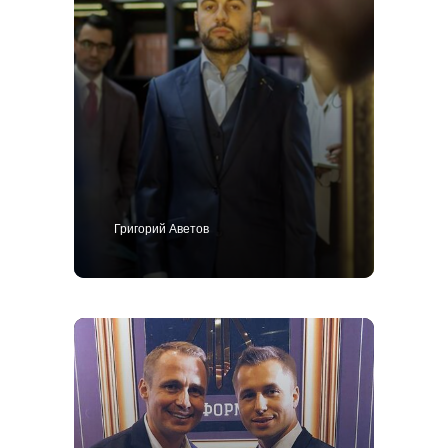
+7 495 414-25-57
Григорий Аветов
Позвоните мне
Костюм
Пиджак
Смокинг
Пальто
Брюки
Сорочки
Каталог
Контакты
Блог