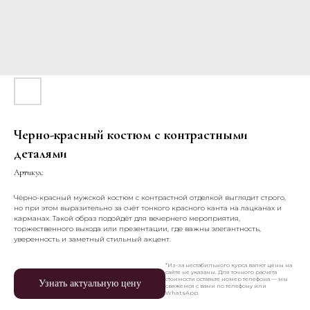
Черно-красный костюм с контрастными
деталями
Артикул:
Чёрно-красный мужской костюм с контрастной отделкой выглядит строго,
но при этом выразительно за счёт тонкого красного канта на лацканах и
карманах. Такой образ подойдёт для вечернего мероприятия,
торжественного выхода или презентации, где важны элегантность,
уверенность и заметный стильный акцент.
*Из-за нестабильного курса валют цены на
сайте не указаны. Для точного расчета
стоимости оставьте номер телефона — мы
Узнать актуальную цену
свяжемся с вами по телефону или
WhatsApp.