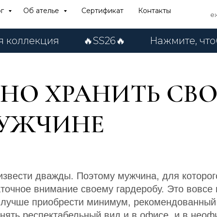
ог
Об ателье
Сертификат
Контакты
еж
екция
🔥SS26🔥
Нажмите, чтобы отк
ЬНО ХРАНИТЬ СВ
МУЖЧИНЕ
звести дважды. Поэтому мужчина, для которог
аточное внимание своему гардеробу. Это вовсе н
, лучше приобрести минимум, рекомендованный
нять респектабельный вид и в офисе, и в неоф