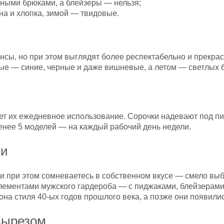
ными брюками, а блейзеры — нельзя;
на и хлопка, зимой — твидовые.
сы, но при этом выглядят более респектабельно и прекра
ые — синие, черные и даже вишневые, а летом — светлых 
т их ежедневное использование. Сорочки надевают под пид
енее 5 моделей — на каждый рабочий день недели.
ли
 и при этом сомневаетесь в собственном вкусе — смело вы
элементами мужского гардероба — с пиджаками, блейзерами 
она стиля 40-ых годов прошлого века, а позже они появилис
вырезом