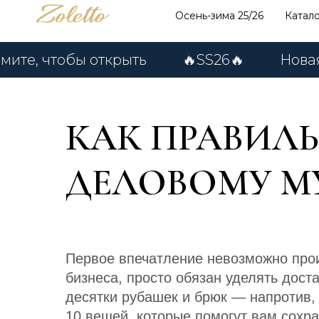
Осень-зима 25/26
Катал
чтобы открыть
🔥SS26🔥
Новая колл
КАК ПРАВИЛ
ДЕЛОВОМУ 
Первое впечатление невозможно прои
бизнеса, просто обязан уделять дост
десятки рубашек и брюк — напротив
10 вещей, которые помогут вам сохра