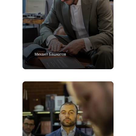
Михаил Башкатов
+7 499 938-65-
25
Позвоните мне
Костюм
Пиджак
Смокинг