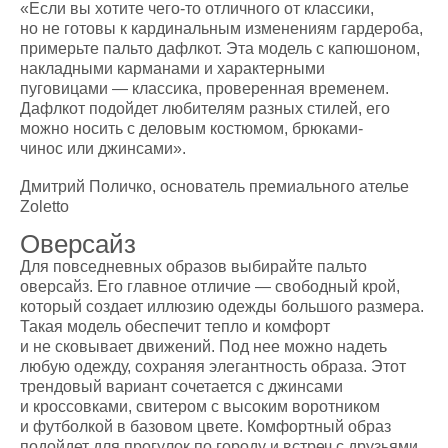
«Если вы хотите чего-то отличного от классики,
но не готовы к кардинальным изменениям гардероба,
примерьте пальто дафлкот. Эта модель с капюшоном,
накладными карманами и характерными
пуговицами — классика, проверенная временем.
Дафлкот подойдет любителям разных стилей, его
можно носить с деловым костюмом, брюками-
чинос или джинсами».
Дмитрий Поличко, основатель премиального ателье
Zoletto
Оверсайз
Для повседневных образов выбирайте пальто
оверсайз. Его главное отличие — свободный крой,
который создает иллюзию одежды большого размера.
Такая модель обеспечит тепло и комфорт
и не сковывает движений. Под нее можно надеть
любую одежду, сохраняя элегантность образа. Этот
трендовый вариант сочетается с джинсами
и кроссовками, свитером с высоким воротником
и футболкой в базовом цвете. Комфортный образ
подойдет для прогулок по городу и встреч с друзьями.