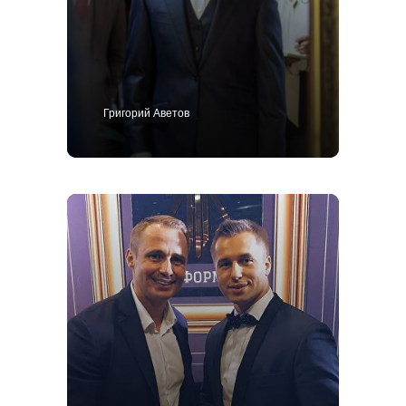
25
Позвоните мне
Костюм
Пиджак
Смокинг
Пальто
Брюки
Сорочки
Григорий Аветов
Каталог
Контакты
Блог
О нас
MTM
Bespoke
Мужской гардероб
Ткани для пошива одежды
Подарочный сертификат
Политика конфиденциальности
ИП Поличко Дмитрий Олегович
Публичная оферта