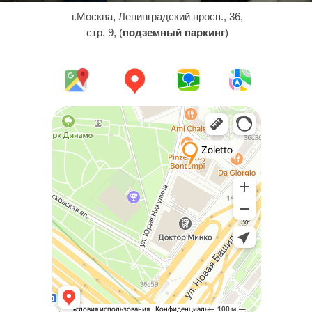
г.Москва, Ленинградский просп., 36,
стр. 9, (
подземный паркинг
)