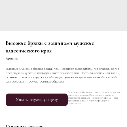
Высокие брюки с защипами мужские
классического кроя
Артикул:
Высокие мужские брюки с защипами создают выразительную классическую
посадку и аккуратно подчёркивают линию талии. Плотная костюмная ткань,
ровные стрелки и сдержанный силуэт делают модель элегантной основой
для деловых и торжественных образов.
*Из-за нестабильного курса валют цены на
сайте не указаны. Для точного расчета
стоимости оставьте номер телефона — мы
Узнать актуальную цену
свяжемся с вами по телефону или
WhatsApp.
Смотрите так же: