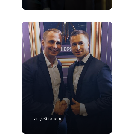
+7 495 414-25-57
Позвоните мне
Костюм
Пиджак
Смокинг
Пальто
Брюки
Сорочки
Каталог
Контакты
Блог
О нас
MTM
Bespoke
Мужской гардероб
Ткани для пошива одежды
Подарочный сертификат
Андрей Балюта
Политика конфиденциальности
ИП Поличко Дмитрий Олегович