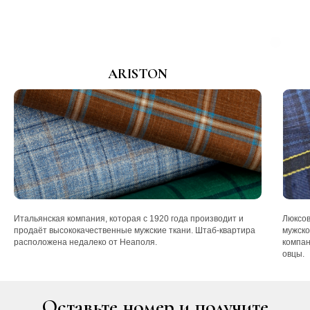
ARISTON
Итальянская компания, которая с 1920 года производит и
Люксов
продаёт высококачественные мужские ткани. Штаб-квартира
мужско
расположена недалеко от Неаполя.
компан
овцы.
Оставьте номер и получите