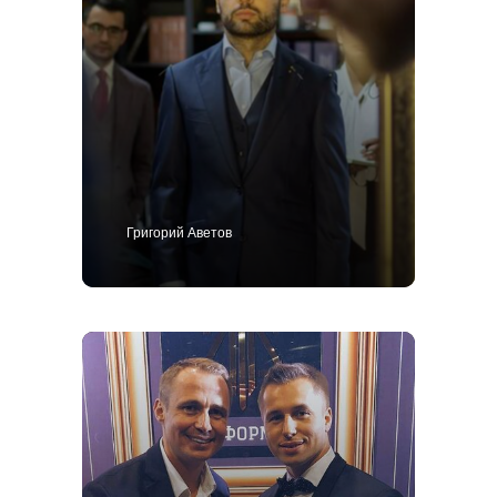
+7 495 414-25-57
Григорий Аветов
Позвоните мне
Костюм
Пиджак
Смокинг
Пальто
Брюки
Сорочки
Каталог
Контакты
Блог