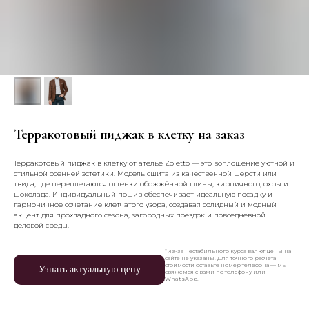
Терракотовый пиджак в клетку на заказ
Терракотовый пиджак в клетку от ателье Zoletto — это воплощение уютной и
стильной осенней эстетики. Модель сшита из качественной шерсти или
твида, где переплетаются оттенки обожжённой глины, кирпичного, охры и
шоколада. Индивидуальный пошив обеспечивает идеальную посадку и
гармоничное сочетание клетчатого узора, создавая солидный и модный
акцент для прохладного сезона, загородных поездок и повседневной
деловой среды.
*Из-за нестабильного курса валют цены на
сайте не указаны. Для точного расчета
стоимости оставьте номер телефона — мы
Узнать актуальную цену
свяжемся с вами по телефону или
WhatsApp.