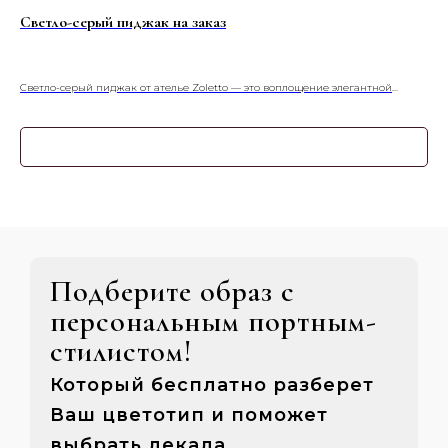
Светло-серый пиджак на заказ
Ко
Светло-серый пиджак от ателье Zoletto — это воплощение элегантной
Тёп
универсальности. Сшитый на заказ из благородной итальянской шерсти, он
воп
создает безупречный, но не строгий силуэт. Идеальный выбор для создания
неп
гармоничного образа от деловых встреч до светских мероприятий.
Узнать подробнее
Подберите образ с
персональным портным-
стилистом!
Который бесплатно разберет
Ваш цветотип и поможет
выбрать лекала,