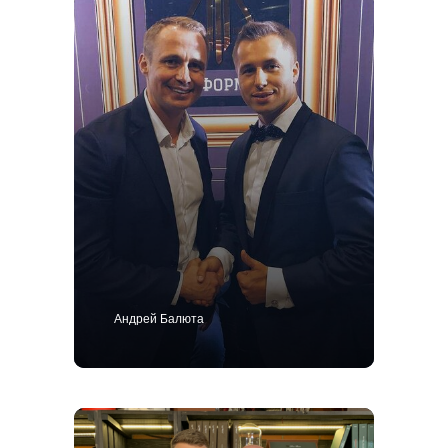
Позвоните мне
Костюм
Пиджак
Смокинг
Пальто
Брюки
Сорочки
Каталог
Контакты
Блог
О нас
MTM
Bespoke
Мужской гардероб
Ткани для пошива одежды
Андрей Балюта
Подарочный сертификат
Политика конфиденциальности
ИП Поличко Дмитрий Олегович
Публичная оферта
4,9