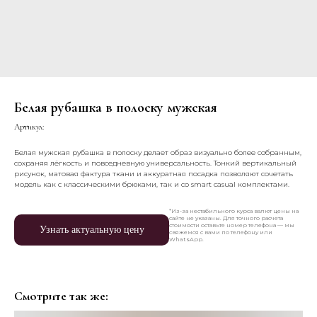
Белая рубашка в полоску мужская
Артикул:
Белая мужская рубашка в полоску делает образ визуально более собранным,
сохраняя лёгкость и повседневную универсальность. Тонкий вертикальный
рисунок, матовая фактура ткани и аккуратная посадка позволяют сочетать
модель как с классическими брюками, так и со smart casual комплектами.
*Из-за нестабильного курса валют цены на
сайте не указаны. Для точного расчета
стоимости оставьте номер телефона — мы
Узнать актуальную цену
свяжемся с вами по телефону или
WhatsApp.
Смотрите так же: