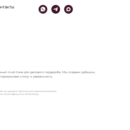
нтакты
овный must-have для делового гардероба. Мы создаем рубашки,
подчеркивая статус и уверенность.
те не указаны. Для точного расчета стоимости
ами по телефону или WhatsApp.