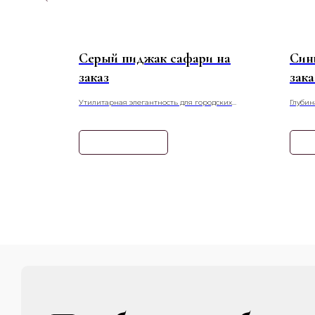
 в
Серый пиджак сафари на
Син
заказ
зака
осенней
Утилитарная элегантность для городских
Глубин
летку — это
приключений. Серый пиджак сафари от ателье
пиджак
а, придающий
Zoletto сочетает в себе практичность военного
насыще
кроя и сдержанную палитру современного
создав
Узнать подробнее
Уз
стиля.