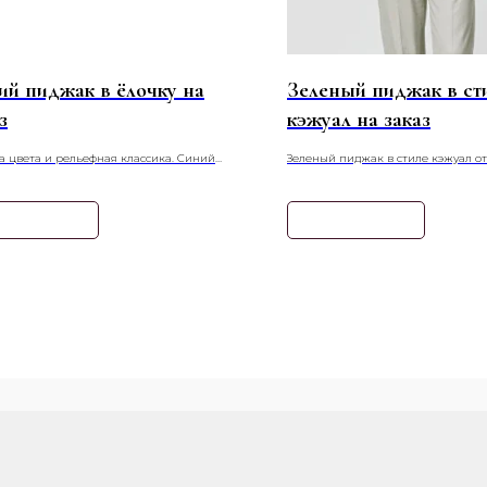
ий пиджак в ёлочку на
Зеленый пиджак в ст
з
кэжуал на заказ
а цвета и рельефная классика. Синий
Зеленый пиджак в стиле кэжуал от
 с узором «ёлочка» сочетает в себе
Zoletto — это свежий взгляд на п
нный оттенок и благородную текстуру,
элегантность. Сшитый на заказ в о
ая сложный и элегантный образ.
хаки или насыщенного изумруда, 
нать подробнее
Узнать подробнее
характер в базовый гардероб. Мяг
легкой шерсти, хлопка или льна о
комфорт, делая его идеальным вы
городских прогулок, неформальны
создания многослойных образов в 
casual.