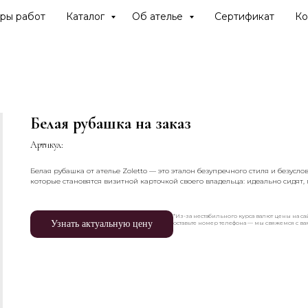
ры работ
Каталог
Об ателье
Сертификат
Ко
Белая рубашка на заказ
Артикул:
Белая рубашка от ателье Zoletto — это эталон безупречного стиля и безусл
которые становятся визитной карточкой своего владельца: идеально сидят, 
*Из-за нестабильного курса валют цены на сай
Узнать актуальную цену
оставьте номер телефона — мы свяжемся с в