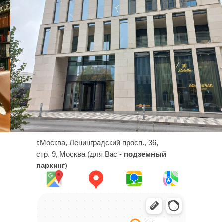
г.Москва, Ленинградский просп., 36,
стр. 9, Москва (для Вас -
подземный
паркинг
)
+7 499 938-65-
25
Позвоните мне
Костюм
Пиджак
Смокинг