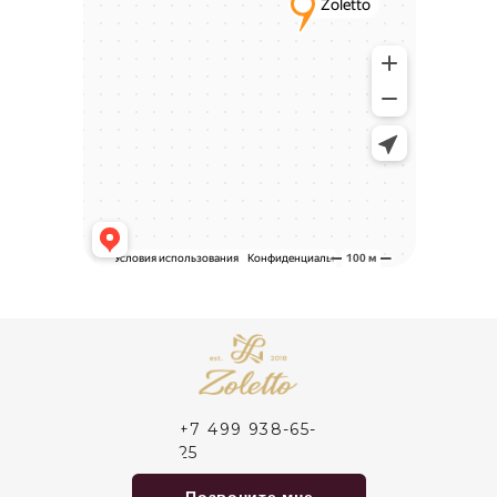
Пальто
Брюки
Сорочки
Каталог
Контакты
Блог
О нас
MTM
Bespoke
Мужской гардероб
Ткани для пошива одежды
Подарочный сертификат
Политика конфиденциальности
ИП Поличко Дмитрий Олегович
Публичная оферта