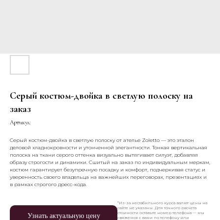
Серый костюм-двойка в светлую полоску на
заказ
Артикул:
Серый костюм-двойка в светлую полоску от ателье Zoletto — это эталон
деловой хладнокровности и утонченной элегантности. Тонкая вертикальная
полоска на ткани серого оттенка визуально вытягивает силуэт, добавляя
образу строгости и динамики. Сшитый на заказ по индивидуальным меркам,
костюм гарантирует безупречную посадку и комфорт, подчеркивая статус и
уверенность своего владельца на важнейших переговорах, презентациях и
в рамках строгого дресс-кода.
*Из-за нестабильного курса валют цены на
сайте не указаны. Для точного расчета
стоимости оставьте номер телефона — мы
Узнать актуальную цену
свяжемся с вами по телефону или