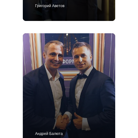
Григорий Аветов
+7 495 414-25-57
Позвоните мне
Костюм
Пиджак
Смокинг
Пальто
Брюки
Сорочки
Каталог
Контакты
Блог
О нас
MTM
Bespoke
Мужской гардероб
Ткани для пошива одежды
Подарочный сертификат
Андрей Балюта