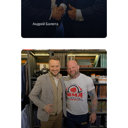
Андрей Балюта
Костюм
Пиджак
Смокинг
Пальто
Брюки
Сорочки
Каталог
Контакты
Блог
О нас
MTM
Bespoke
Мужской гардероб
Ткани для пошива одежды
Подарочный сертификат
Политика конфиденциальности
ИП Поличко Дмитрий Олегович
Публичная оферта
4,9