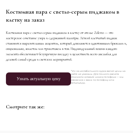
Костюмная пара с светло-серым пиджаком в
клетку на заказ
Костюмная пара с светло-серым пиджаком в клетку от ателье Zoletto — это
мастерское сочетание узора и сдержанной палитры. Лёгкий клетчатый пиджак
становится выразительным акцентом, который дополняется однотонными брюками и,
опционально, жилетом или трикотажем в тон. Индивидуальный пошив каждого
элемента обеспечивает безупречную посадку и целостность всего ансамбля для
деловой casual-среды и светских мероприятий.
*Из-за нестабильного курса валют цены на
сайте не указаны. Для точного расчета
стоимости оставьте номер телефона — мы
Узнать актуальную цену
свяжемся с вами по телефону или
WhatsApp.
Смотрите так же: