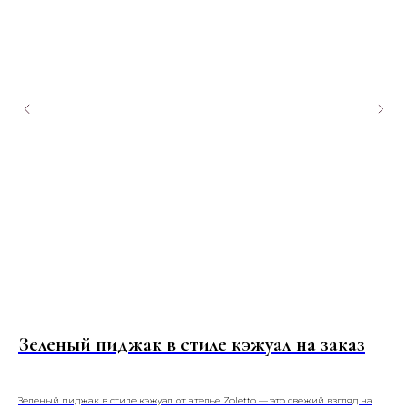
Зеленый пиджак в стиле кэжуал на заказ
С
Зеленый пиджак в стиле кэжуал от ателье Zoletto — это свежий взгляд на
Гра