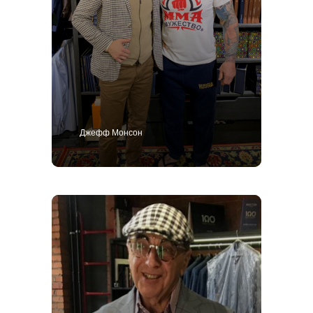
Джефф Монсон