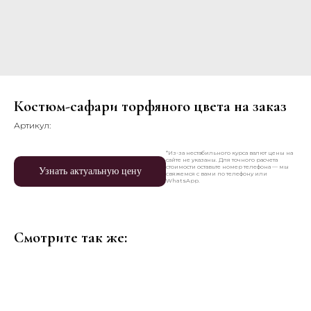
Костюм-сафари торфяного цвета на заказ
Артикул:
*Из-за нестабильного курса валют цены на
сайте не указаны. Для точного расчета
стоимости оставьте номер телефона — мы
Узнать актуальную цену
свяжемся с вами по телефону или
WhatsApp.
Смотрите так же: