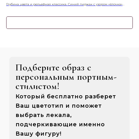
Глубина цвета и рельефная классика. Синий пиджак с узором «ёлочка»
Зел
сочетает в себе насыщенный оттенок и благородную текстуру, создавая
пов
сложный и элегантный образ.
нас
кро
Узнать подробнее
иде
соз
Подберите образ с
персональным портным-
стилистом!
Который бесплатно разберет
Ваш цветотип и поможет
выбрать лекала,
подчеркивающие именно
Вашу фигуру!