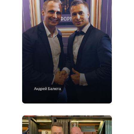
Костюм
Пиджак
Смокинг
Пальто
Брюки
Сорочки
Каталог
Контакты
Блог
О нас
MTM
Bespoke
Мужской гардероб
Ткани для пошива одежды
Андрей Балюта
Подарочный сертификат
Политика конфиденциальности
ИП Поличко Дмитрий Олегович
Публичная оферта
4,9