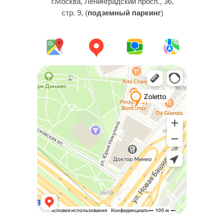
г.Москва, Ленинградский просп., 36,
стр. 9, (
подземный паркинг
)