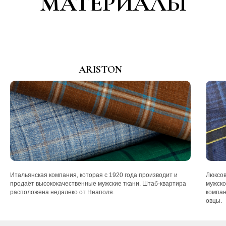
МАТЕРИАЛЫ
ARISTON
Итальянская компания, которая с 1920 года производит и
Люксов
продаёт высококачественные мужские ткани. Штаб-квартира
мужско
расположена недалеко от Неаполя.
компан
овцы.