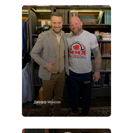
Костюм
Пиджак
Смокинг
Пальто
Брюки
Сорочки
Каталог
Контакты
Блог
О нас
MTM
Bespoke
Мужской гардероб
Ткани для пошива одежды
Подарочный сертификат
Политика конфиденциальности
ИП Поличко Дмитрий Олегович
Публичная оферта
4,9
Джефф Монсон