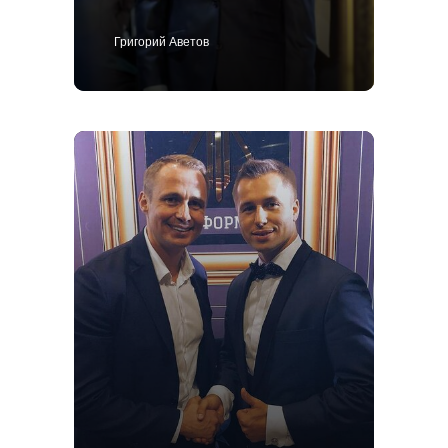
Григорий Аветов
+7 495 414-25-57
Позвоните мне
Костюм
Пиджак
Смокинг
Пальто
Брюки
Сорочки
Каталог
Контакты
Блог
О нас
MTM
Bespoke
Мужской гардероб
Ткани для пошива одежды
Подарочный сертификат