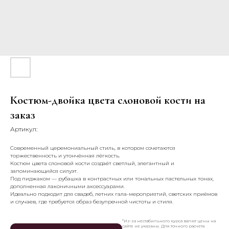
Костюм-двойка цвета слоновой кости на
заказ
Артикул:
Современный церемониальный стиль, в котором сочетаются
торжественность и утончённая лёгкость.
Костюм цвета слоновой кости создаёт светлый, элегантный и
запоминающийся силуэт.
Под пиджаком — рубашка в контрастных или тональных пастельных тонах,
дополненная лаконичными аксессуарами.
Идеально подходит для свадеб, летних гала-мероприятий, светских приёмов
и случаев, где требуется образ безупречной чистоты и стиля.
*Из-за нестабильного курса валют цены на
сайте не указаны. Для точного расчета