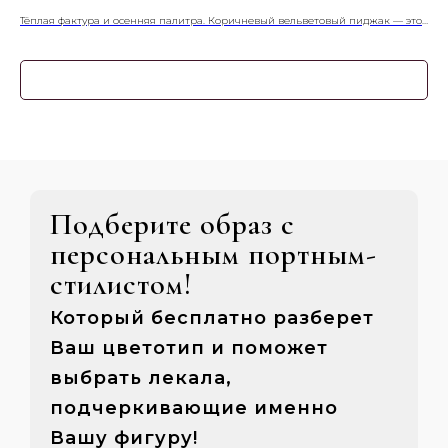
Тёплая фактура и осенняя палитра. Коричневый вельветовый пиджак — это
Кле
воплощение уюта и стиля, идеальное для прохладного сезона и создания
мод
непринуждённо-элегантных образов.
Сво
шер
Узнать подробнее
неф
Подберите образ с
персональным портным-
стилистом!
Который бесплатно разберет
Ваш цветотип и поможет
выбрать лекала,
подчеркивающие именно
Вашу фигуру!