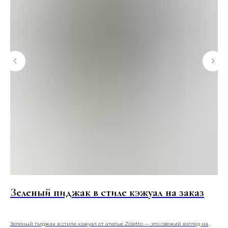
Зеленый пиджак в стиле кэжуал на заказ
П
за
Зеленый пиджак в стиле кэжуал от ателье Zoletto — это свежий взгляд на
Глу