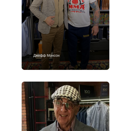
Джефф Монсон