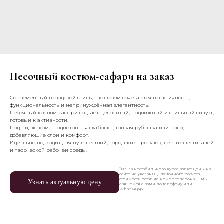
Песочный костюм-сафари на заказ
Современный городской стиль, в котором сочетаются практичность,
функциональность и непринуждённая элегантность.
Песочный костюм-сафари создаёт целостный, подвижный и стильный силуэт,
готовый к активности.
Под пиджаком — однотонная футболка, тонкая рубашка или поло,
добавляющие слой и комфорт.
Идеально подходит для путешествий, городских прогулок, летних фестивалей
и творческой рабочей среды.
*Из-за нестабильного курса валют цены на
сайте не указаны. Для точного расчета
стоимости оставьте номер телефона — мы
Узнать актуальную цену
свяжемся с вами по телефону или
WhatsApp.