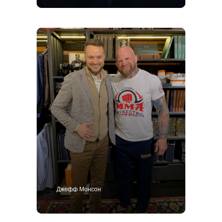
ИП Поличко Дмитрий Олегович
Публичная оферта
4,9
Джефф Монсон