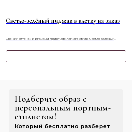
Светло-зелёный пиджак в клетку на заказ
З
за
Свежий оттенок и игривый принт для лёгкого стиля. Светло-зелёный
Нас
пиджак в клетку — это весенне-летний акцент, наполняющий гардероб
шот
ощущением обновления и элегантной неформальности.
узо
Узнать подробнее
Подберите образ с
персональным портным-
стилистом!
Который бесплатно разберет