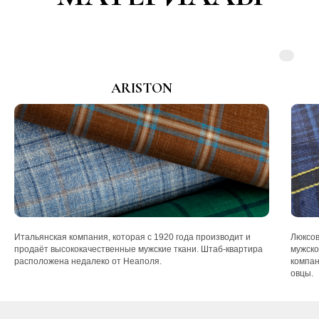
ARISTON
Итальянская компания, которая с 1920 года производит и
Люксов
продаёт высококачественные мужские ткани. Штаб-квартира
мужско
расположена недалеко от Неаполя.
компан
овцы.