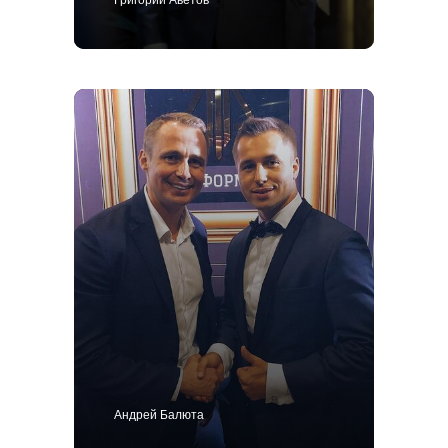
+7 495 414-25-57
Позвоните мне
Костюм
Пиджак
Смокинг
Пальто
Брюки
Сорочки
Каталог
Контакты
Блог
О нас
MTM
Bespoke
Мужской гардероб
Ткани для пошива одежды
Подарочный сертификат
Андрей Балюта
Политика конфиденциальности