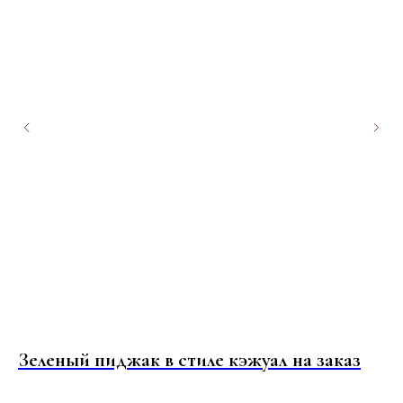
Зеленый пиджак в стиле кэжуал на заказ
С