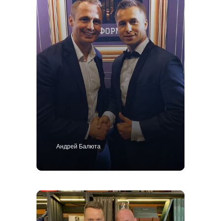
Костюм
Пиджак
Смокинг
Пальто
Брюки
Сорочки
Каталог
Контакты
Блог
О нас
MTM
Bespoke
Мужской гардероб
Ткани для пошива одежды
Андрей Балюта
Подарочный сертификат
Политика конфиденциальности
ИП Поличко Дмитрий Олегович
Публичная оферта
4,9