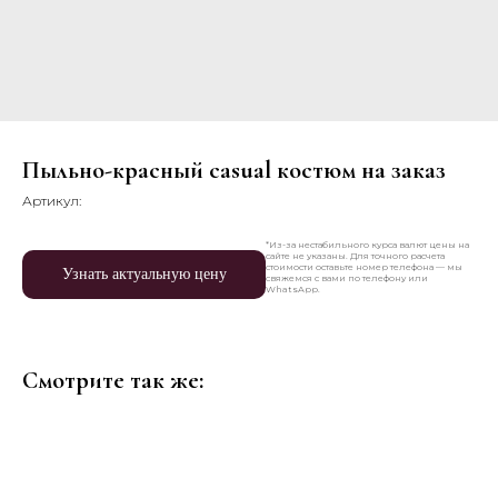
Пыльно-красный casual костюм на заказ
Артикул:
*Из-за нестабильного курса валют цены на
сайте не указаны. Для точного расчета
стоимости оставьте номер телефона — мы
Узнать актуальную цену
свяжемся с вами по телефону или
WhatsApp.
Смотрите так же: