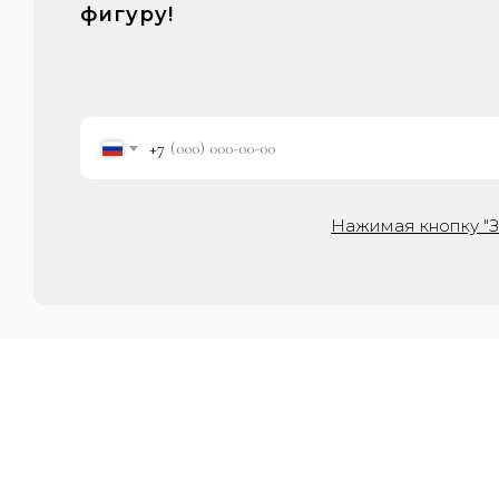
фигуру!
+7
Нажимая кнопку "З