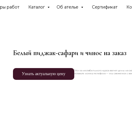
ры работ
Каталог
Об ателье
Сертификат
Ко
Белый пиджак-сафари и чинос на заказ
*Из-за нестабильного курса валют цены на сай
Узнать актуальную цену
оставьте номер телефона — мы свяжемся с в